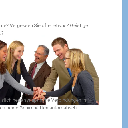
me? Vergessen Sie öfter etwas? Geistige
…?
islich neue synaptische Verbindungen im
den beide Gehirnhälften automatisch